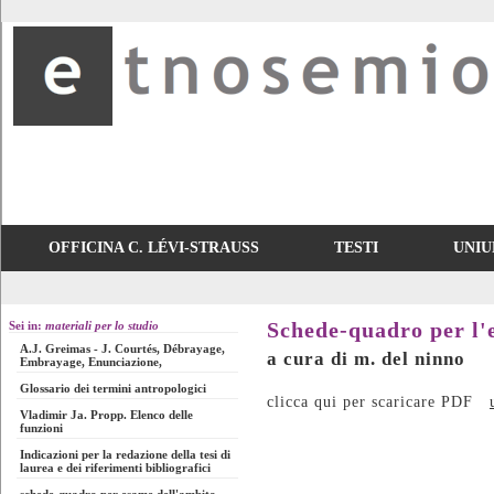
OFFICINA C. LÉVI-STRAUSS
TESTI
UNIU
Sei in:
materiali per lo studio
Schede-quadro per l'
A.J. Greimas - J. Courtés, Débrayage,
a cura di m. del ninno
Embrayage, Enunciazione,
Glossario dei termini antropologici
clicca qui per scaricare PDF
Vladimir Ja. Propp. Elenco delle
funzioni
Indicazioni per la redazione della tesi di
laurea e dei riferimenti bibliografici