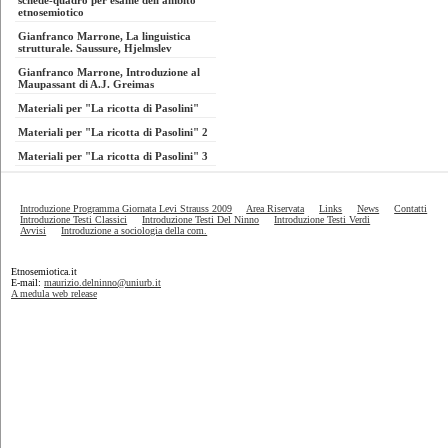
schede-quadro per esame dell'ambito
etnosemiotico
Gianfranco Marrone, La linguistica
strutturale. Saussure, Hjelmslev
Gianfranco Marrone, Introduzione al
Maupassant di A.J. Greimas
Materiali per "La ricotta di Pasolini"
Materiali per "La ricotta di Pasolini" 2
Materiali per "La ricotta di Pasolini" 3
Introduzione Programma Giornata Levi Strauss 2009
Area Riservata
Links
News
Contatti
Introduzione Testi Classici
Introduzione Testi Del Ninno
Introduzione Testi Verdi
Avvisi
Introduzione a sociologia della com.
Etnosemiotica.it
E-mail:
maurizio.delninno@uniurb.it
A medula web release