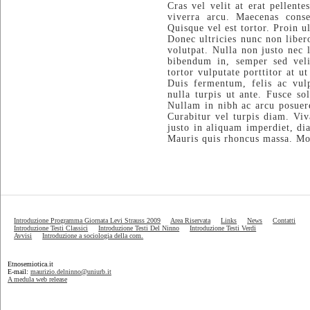
Cras vel velit at erat pellente
viverra arcu. Maecenas cons
Quisque vel est tortor. Proin 
Donec ultricies nunc non liber
volutpat. Nulla non justo nec 
bibendum in, semper sed veli
tortor vulputate porttitor at
Duis fermentum, felis ac vulpu
nulla turpis ut ante. Fusce so
Nullam in nibh ac arcu posuer
Curabitur vel turpis diam. Vi
justo in aliquam imperdiet, dia
Mauris quis rhoncus massa. Mo
Introduzione Programma Giornata Levi Strauss 2009
Area Riservata
Links
News
Contatti
Introduzione Testi Classici
Introduzione Testi Del Ninno
Introduzione Testi Verdi
Avvisi
Introduzione a sociologia della com.
Etnosemiotica.it
E-mail:
maurizio.delninno@uniurb.it
A medula web release