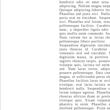
hendrerit odio sit amet urna 
adipiscing. Nullam magna neque
Quisque adipiscing lobortis lec
Phasellus sed justo orci. Null
porta erat eu tincidunt. Suspe
orci. Phasellus nisl lorem, orn
pellentesque facilisis. Curabi
nunc, a imperdiet ligula odi
quis mollis enim commodo. Sus
Nunc rutrum leo ac lectus rho
pellentesque libero porttitor.
Suspendisse dignissim tincidun
justo rhoncus id. Curabitur 
venenatis nisl sed tincidunt.
dignissim massa, in porttito
sagittis rhoncus turpis, posue
volutpat quis, lacinia vel eni
sed. Nam lacus tortor, adip
posuere pellentesque. Duis co
magna, ut sollicitudin purus el
Phasellus facilisis lacus ut o
tristique, erat lacus lacinia
hendrerit nulla. Suspendisse s
lorem tempor egestas. Phasellu
rhoncus ultrices diam ut pret
tristique quis. Etiam vulputa
pharetra in enim. Phasellus a
eleifend pellentesque. Proin n