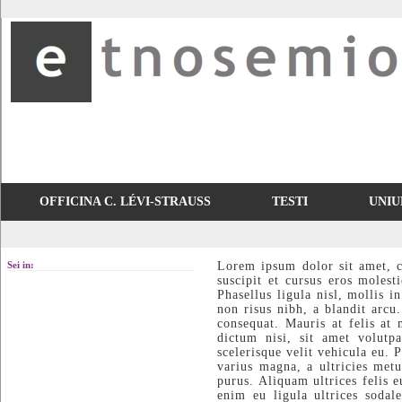
OFFICINA C. LÉVI-STRAUSS
TESTI
UNIU
Sei in:
Lorem ipsum dolor sit amet, c
suscipit et cursus eros molest
Phasellus ligula nisl, mollis 
non risus nibh, a blandit arcu
consequat. Mauris at felis at
dictum nisi, sit amet volutpa
scelerisque velit vehicula eu.
varius magna, a ultricies met
purus. Aliquam ultrices felis 
enim eu ligula ultrices sodal