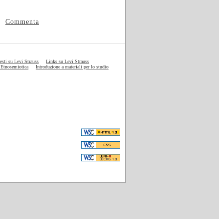
Commenta
testi su Levi Strauss
Links su Levi Strauss
 Etnosemiotica
Introduzione a materiali per lo studio