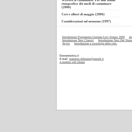
Scrivere le camminate. Per uno studio
etnografico dei modi di camminare
(2006)
Ceri e alberi di maggio (2006)
Considerazioni sul nonsense (1997)
Introduzione Programma Giornata Levi Strauss 2009
Ar
Introduzione Testi Classici
Introduzione Testi Del Ninn
Avvisi
Introduzione a sociologia della com.
Etnosemiotica.it
E-mail:
maurizio.delninno@uniurb.it
A medula web release